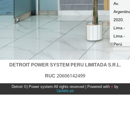
Av.
Argentin
2020.
Lima -
Lima -
Perú
DETROIT POWER SYSTEM PERU LIMITADA S.R.L.
20606142499
RUC
Detroit ©| Power system All rights reserved | Powered with
♥
by
Update.pe