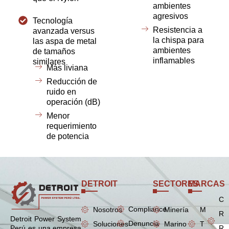
ambientes
agresivos
Tecnología
Resistencia a
avanzada versus
la chispa para
las aspa de metal
ambientes
de tamaños
inflamables
similares
Más liviana
Reducción de
ruido en
operación (dB)
Menor
requerimiento
de potencia
DETROIT
SECTORES
MARCAS
C
Compliance
Nosotros
Minería
M
R
Detroit Power System
Denuncia
Soluciones
Marino
T
R
Perú es una empresa