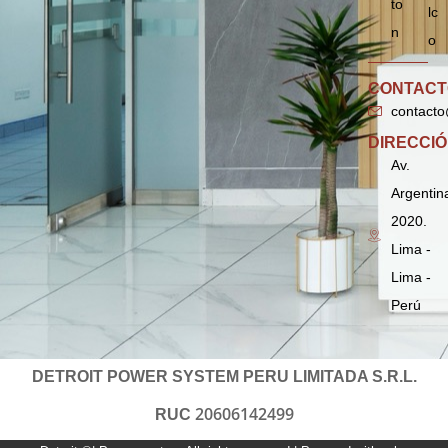
to
lc
n
o
CONTACT
contacto
DIRECCI
Av.
Argentin
2020.
Lima -
Lima -
Perú
DETROIT POWER SYSTEM PERU LIMITADA S.R.L.
20606142499
RUC